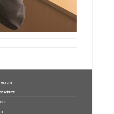
ressum
enschutz
ineo
rn