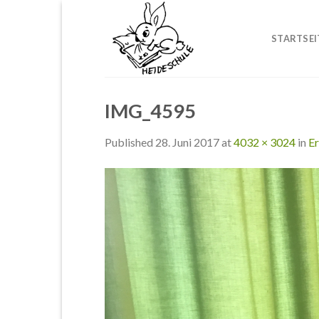
Skip
to
STARTSEI
content
IMG_4595
Published
28. Juni 2017
at
4032 × 3024
in
Er