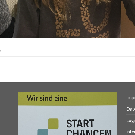
n.
Imp
Dat
Log
inte