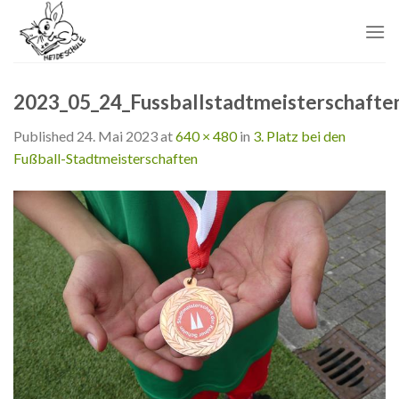
Skip
to
content
2023_05_24_Fussballstadtmeisterschafte
Published
24. Mai 2023
at
640 × 480
in
3. Platz bei den
Fußball-Stadtmeisterschaften