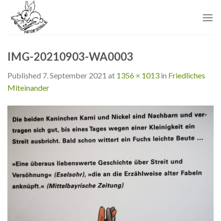
Skip
to
content
IMG-20210903-WA0003
Published
7. September 2021
at
1356 × 1013
in
Friedliches
Miteinander