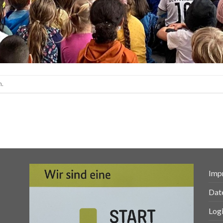
n.
Imp
Dat
Log