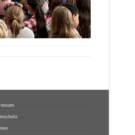
ressum
enschutz
ineo