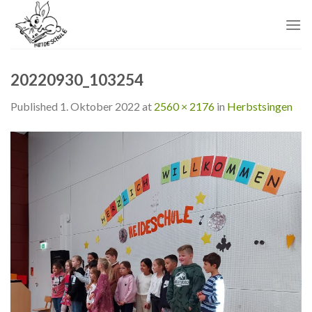
Skip
to
content
20220930_103254
Published
1. Oktober 2022
at
2560 × 2176
in
Herbstsingen