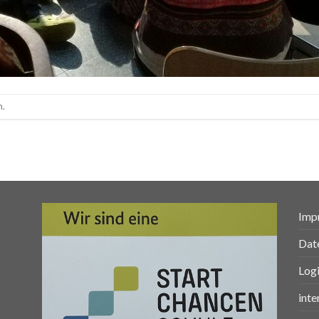
n.
Imp
Dat
Log
inte