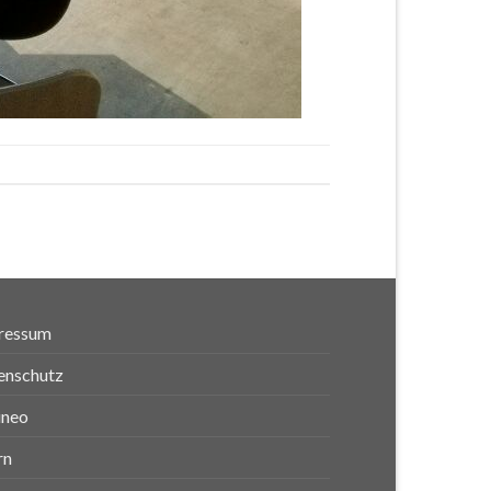
ressum
enschutz
ineo
rn