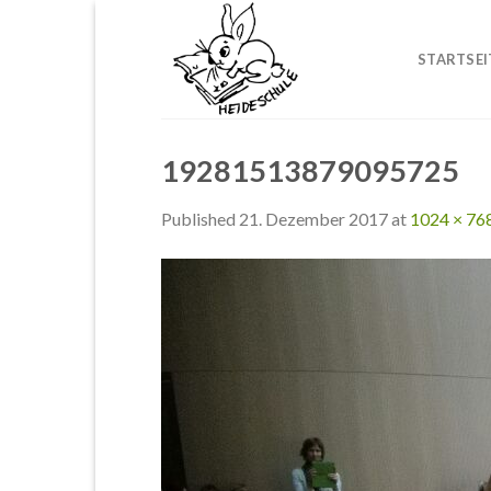
Skip
to
STARTSEI
content
19281513879095725
Published
21. Dezember 2017
at
1024 × 76