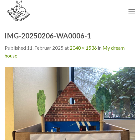
Skip
to
content
IMG-20250206-WA0006-1
Published
11. Februar 2025
at
2048 × 1536
in
My dream
house