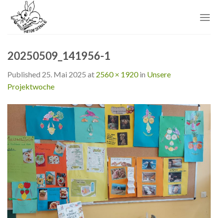
Skip
to
content
20250509_141956-1
Published
25. Mai 2025
at
2560 × 1920
in
Unsere
Projektwoche