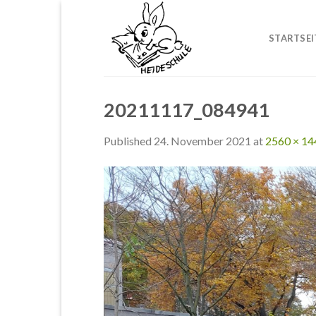
Skip
to
STARTSEI
content
20211117_084941
Published
24. November 2021
at
2560 × 14