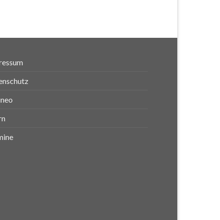
ressum
enschutz
ineo
rn
mine