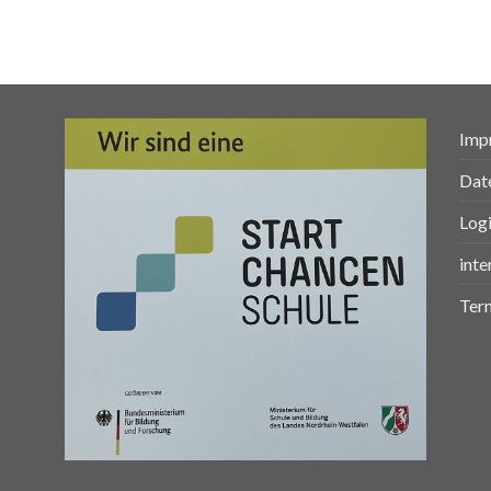
Imp
Dat
Log
inte
Ter