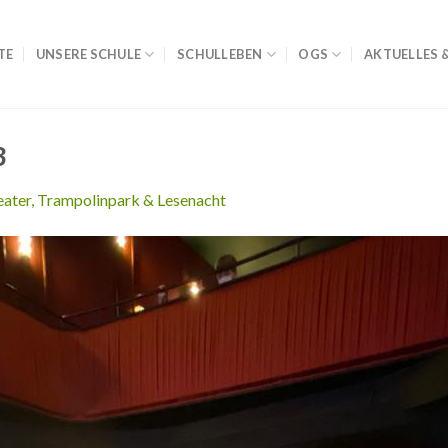
TE
UNSERE SCHULE
SCHULLEBEN
OGS
AKTUELLES 
3
ater, Trampolinpark & Lesenacht