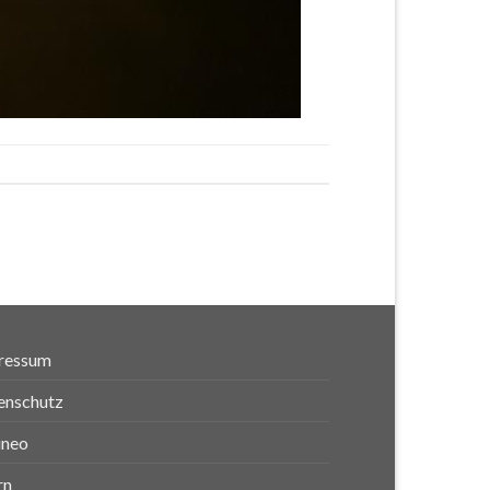
ressum
enschutz
ineo
rn