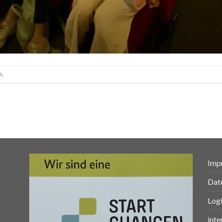
n.
Imp
Dat
Log
inte