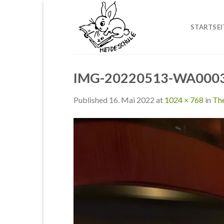
Skip
to
STARTSEI
content
IMG-20220513-WA000
Published
16. Mai 2022
at
1024 × 768
in
The