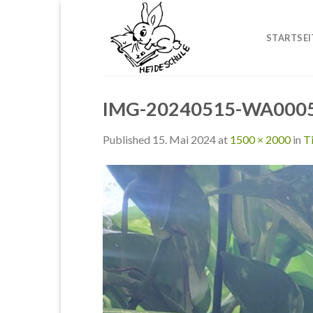
Skip
to
STARTSEI
content
IMG-20240515-WA000
Published
15. Mai 2024
at
1500 × 2000
in
T