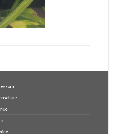
ressum
enschutz
ineo
rn
mine