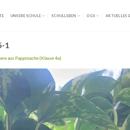
TE
UNSERE SCHULE
SCHULLEBEN
OGS
AKTUELLES 
5-1
iere aus Pappmache (Klasse 4a)