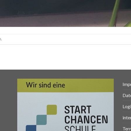
n.
Imp
Dat
Log
inte
Ter