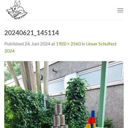
Skip
to
content
20240621_145114
Published
24. Juni 2024
at
1920 × 2560
in
Unser Schulfest
2024