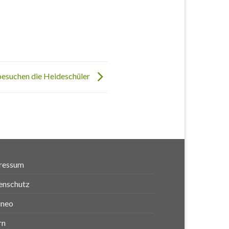
besuchen die Heideschüler
ressum
enschutz
ineo
rn