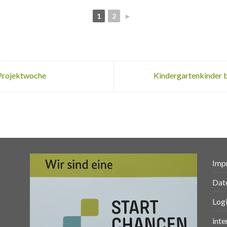
1
2
►
e Projektwoche
Kindergartenkinder 
Imp
Dat
Log
inte