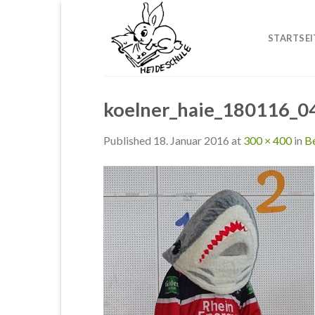
Skip
to
STARTSEI
content
koelner_haie_180116_0
Published
18. Januar 2016
at
300 × 400
in
Be