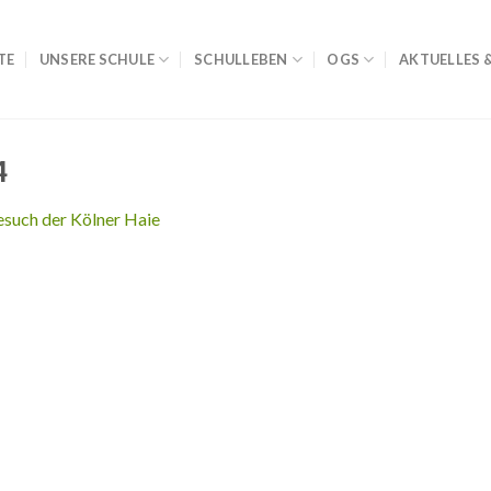
TE
UNSERE SCHULE
SCHULLEBEN
OGS
AKTUELLES 
4
such der Kölner Haie