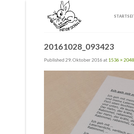
Skip
to
STARTSEI
content
20161028_093423
Published
29. Oktober 2016
at
1536 × 204