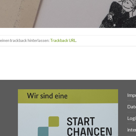
einen trackback hinterlassen:
Trackback URL
.
Imp
Dat
Log
inte