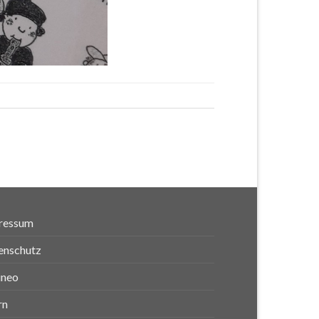
ressum
enschutz
ineo
rn