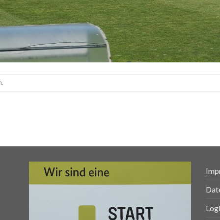
n.
Imp
Dat
Log