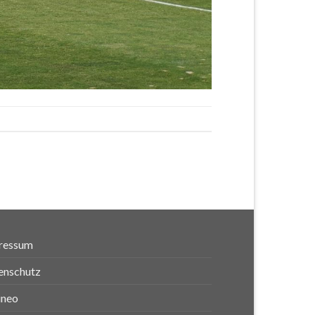
ressum
enschutz
ineo