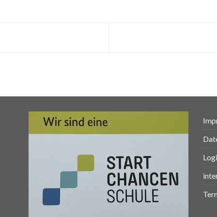
Imp
Dat
Log
inte
Ter