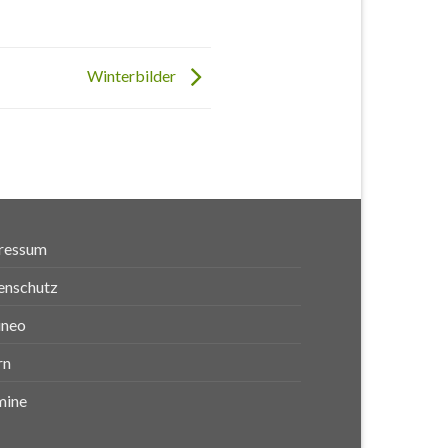
Winterbilder
ressum
enschutz
ineo
rn
mine