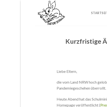
Skip
to
STARTSEI
content
Kurzfristige 
Liebe Eltern,
die vom Land NRW hoch gelobte
Pandemiegeschehen überrollt.
Heute Abend hat das Schulminis
Homepage veröffentlicht (
Pre