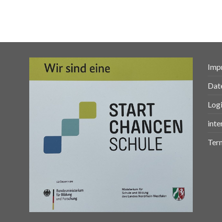
Imp
Dat
Log
inte
Ter