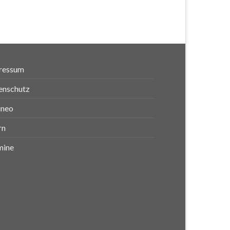
ressum
enschutz
ineo
rn
mine