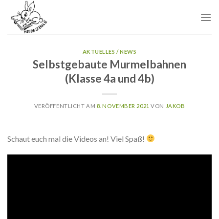
Skip
to
content
AKTUELLES / NEWS
Selbstgebaute Murmelbahnen
(Klasse 4a und 4b)
VERÖFFENTLICHT AM
8. NOVEMBER 2021
VON
JAKOB
Schaut euch mal die Videos an! Viel Spaß!