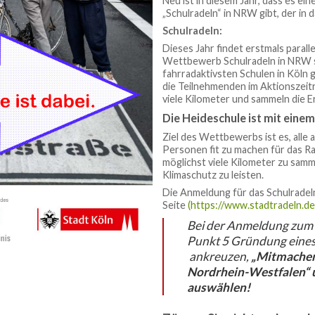
Neu ist in diesem Jahr, dass es 
„Schulradeln“ in NRW gibt, der in d
Schulradeln:
Dieses Jahr findet erstmals parall
Wettbewerb Schulradeln in NRW s
fahrradaktivsten Schulen in Köln
die Teilnehmenden im Aktionszei
viele Kilometer und sammeln die E
Die Heideschule ist mit eine
Ziel des Wettbewerbs ist es, alle 
Personen fit zu machen für das R
möglichst viele Kilometer zu samm
Klimaschutz zu leisten.
Die Anmeldung für das Schulradeln
Seite
(https://www.stadtradeln.de
Bei der Anmeldung zum S
Punkt 5 Gründung eine
ankreuzen,
„Mitmachen
Nordrhein-Westfalen“ 
auswählen!