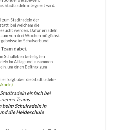
einen Sonderwettbewerb
as Stadtradeln integriert wird.
el zum Stadtradeln der
tatt, bei welchem die
 gesucht werden. Dafür erradeln
traum von drei Wochen möglichst
rgebnisse im Schulverbund.
m Team dabei.
am Schulleben beteiligten
adeln im Alltag und zusammen
eln, um einen Beitrag zum
 erfolgt über die Stadtradeln-
/koeln)
tadtradeln einfach bei
s neuen Teams
 beim Schulradeln in
und die
Heideschule