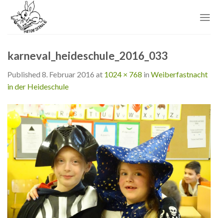
Skip
to
content
karneval_heideschule_2016_033
Published
8. Februar 2016
at
1024 × 768
in
Weiberfastnacht
in der Heideschule