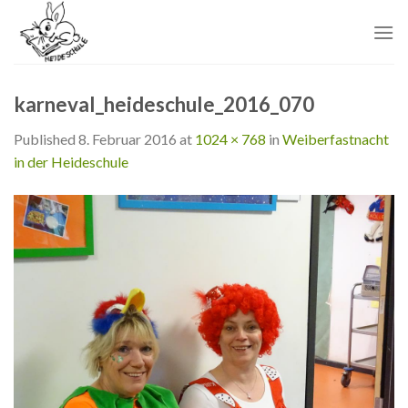
Skip
to
content
karneval_heideschule_2016_070
Published
8. Februar 2016
at
1024 × 768
in
Weiberfastnacht
in der Heideschule